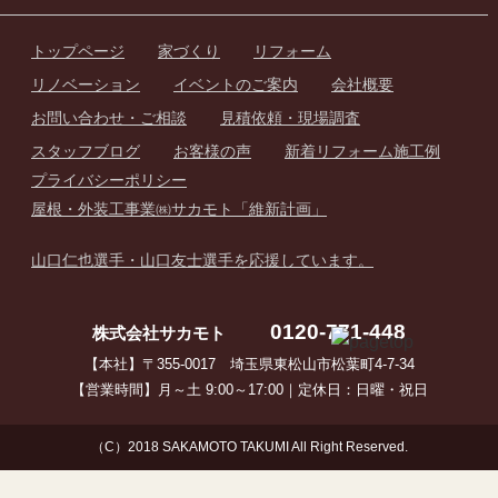
トップページ
家づくり
リフォーム
リノベーション
イベントのご案内
会社概要
お問い合わせ・ご相談
見積依頼・現場調査
スタッフブログ
お客様の声
新着リフォーム施工例
プライバシーポリシー
屋根・外装工事業㈱サカモト「維新計画」
山口仁也選手・山口友士選手を応援しています。
0120-771-448
株式会社サカモト
【本社】〒355-0017 埼玉県東松山市松葉町4-7-34
【営業時間】月～土 9:00～17:00｜定休日：日曜・祝日
（C）2018 SAKAMOTO TAKUMI All Right Reserved.